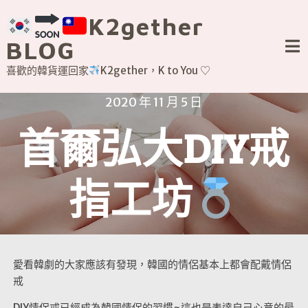
Skip
K2gether
to
content
BLOG
喜歡的韓貨運回家
K2gether，K to You ♡
2020 年 11 月 5 日
首爾弘大DIY戒
指工坊
愛看韓劇的大家應該有發現，韓國的情侶基本上都會配戴情侶
戒
DIY情侶戒已經成為韓國情侶的習慣~這也是表達自己心意的最