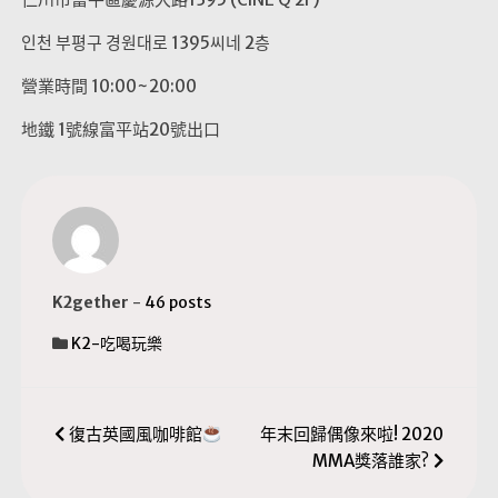
인천 부평구 경원대로 1395씨네 2층
營業時間 10:00~20:00
地鐵 1號線富平站20號出口
K2gether
-
46 posts
K2-吃喝玩樂
文
復古英國風咖啡館
年末回歸偶像來啦! 2020
MMA獎落誰家?
章