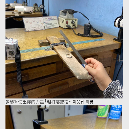
步驟1: 使出你的力量 ! 粗打磨戒指~
이웃집 희름