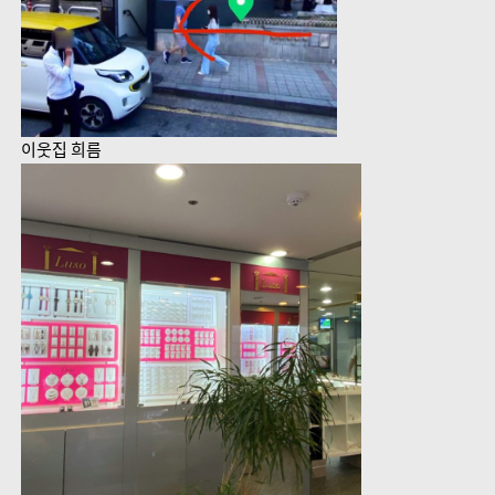
이웃집 희름