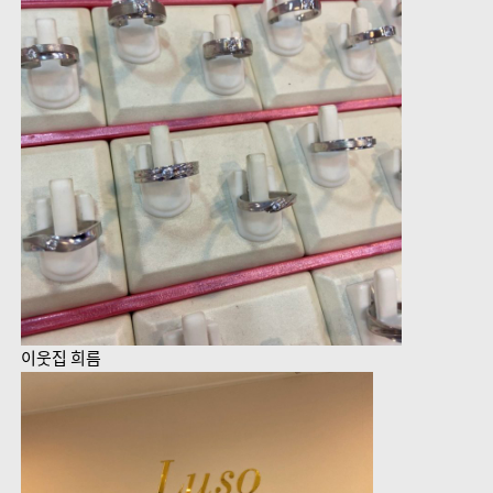
이웃집 희름