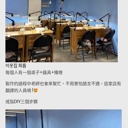
이웃집 희름
每個人有一個桌子+器具+檯燈
製作的過程中老師也會來幫忙，不用害怕語言不通，這家店有
翻譯的人員唷 !
戒指DIY三個步驟