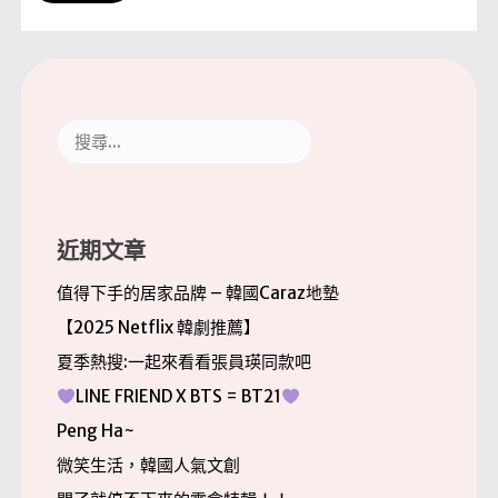
搜
尋
關
鍵
字:
近期文章
值得下手的居家品牌 – 韓國Caraz地墊
【2025 Netflix 韓劇推薦】
夏季熱搜:一起來看看張員瑛同款吧
LINE FRIEND X BTS = BT21
Peng Ha~
微笑生活，韓國人氣文創