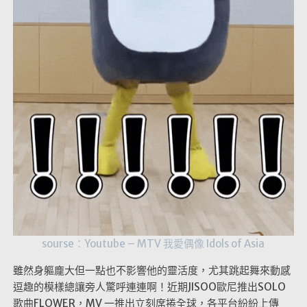
sourse：Youtube – MTV 我愛偶像 Idols of Asia
雖然身軀龐大但一點也不影響他的靈活度，尤其跳起舞來動感
逗趣的模樣總讓旁人驚呼連連啊！近期JISOO歐尼推出SOLO
歌曲FLOWER，MV 一推出立刻席捲全球，各平台紛紛上傳