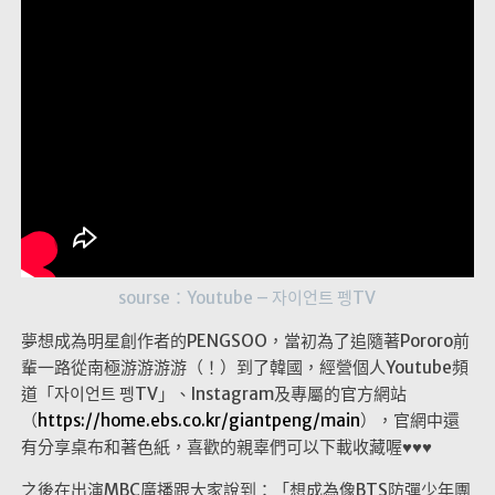
sourse：
Youtube – 자이언트 펭TV
夢想成為明星創作者的PENGSOO，當初為了追隨著Pororo前
輩一路從南極游游游游（！）到了韓國，經營個人Youtube頻
道「자이언트 펭TV」、Instagram及專屬的官方網站
（
https://home.ebs.co.kr/giantpeng/main
），官網中還
有分享桌布和著色紙，喜歡的親辜們可以下載收藏喔♥♥♥
之後在出演MBC廣播跟大家說到：「想成為像BTS防彈少年團