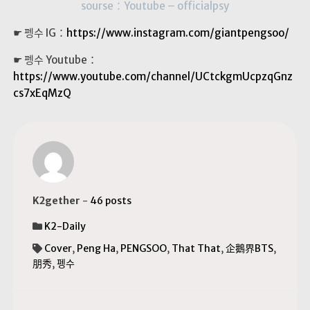
sourse：
Youtube – officialpsy
☛ 펭수 IG：
https://www.instagram.com/giantpengsoo/
☛ 펭수 Youtube：
https://www.youtube.com/channel/UCtckgmUcpzqGnz
cs7xEqMzQ
K2gether
-
46 posts
K2-Daily
Cover
,
Peng Ha
,
PENGSOO
,
That That
,
企鵝界BTS
,
朋秀
,
펭수