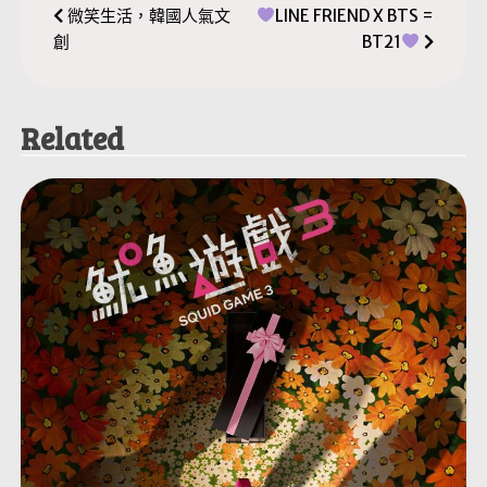
文
微笑生活，韓國人氣文
LINE FRIEND X BTS =
創
BT21
章
導
Related
覽