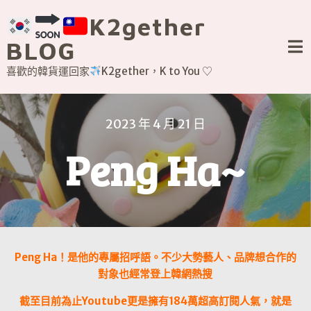
Skip
K2gether
to
content
BLOG
喜歡的韓貨運回家
K2gether，K to You ♡
2023 年 4 月 21 日
Peng Ha~
Peng Ha！是他的專屬招呼語。
不少大勢藝人、品牌想合作的
對
象也經常登上韓網熱搜
截至目前為止Youtube更是擁有184萬超高訂閱人氣，就是