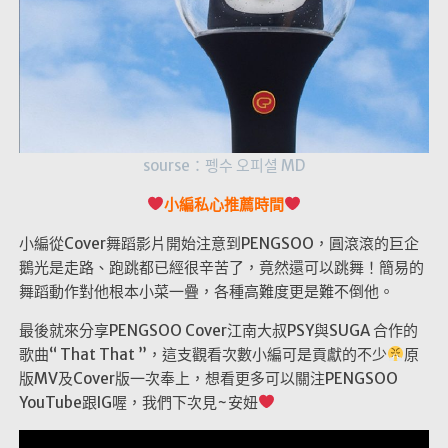
sourse：펭수 오피셜 MD
小編私心推薦時間
小編從Cover舞蹈影片開始注意到PENGSOO，圓滾滾的巨企
鵝光是走路、跑跳都已經很辛苦了，竟然還可以跳舞！簡易的
舞蹈動作對他根本小菜一疊，各種高難度更是難不倒他。
最後就來分享PENGSOO Cover江南大叔PSY與SUGA 合作的
歌曲“ That That ”，這支觀看次數小編可是貢獻的不少
原
版MV及Cover版一次奉上，想看更多可以關注PENGSOO
YouTube跟IG喔，我們下次見~安妞