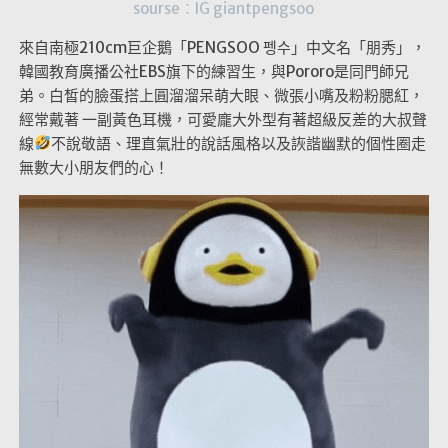
sourse：IG giantpengsoo
來自南極210cm巨企鵝「PENGSOO 펭수」中文名「朋秀」，
韓國教育廣播公社EBS旗下的練習生，與Pororo是同門師兄
弟。白皙的臉蛋搭上圓溜溜呆萌大眼、微張小嘴及粉粉腮紅，
經常戴著 一副黃色耳機，可愛龐大外型有著超級反差的大叔聲
線
不說敬語、理直氣壯的說話風格以及詼諧幽默的個性圈走
無數大小朋友們的心！