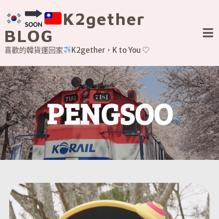
Skip
K2gether
to
content
BLOG
喜歡的韓貨運回家
K2gether，K to You ♡
PENGSOO