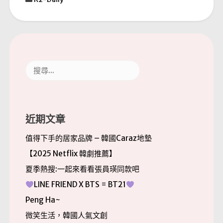
搜
尋
關
鍵
字:
近期文章
值得下手的居家品牌 – 韓國Caraz地墊
【2025 Netflix 韓劇推薦】
夏季熱搜:一起來看看張員瑛同款吧
LINE FRIEND X BTS = BT21
Peng Ha~
微笑生活，韓國人氣文創