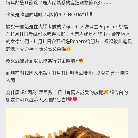
每年的雙11節除了是大家熟悉的瘋狂購物節以外……
也就是韓國的빼빼로데이(PEPERO DAY) !!!!
據說一開始是在大學考試的時候，有人送考生Pepero，祝福
在11月11日考試可以考得很好；也有人說是在釜山、慶南地區
的女學生們，11月11日會互相送Pepero給朋友，祝福彼此能長
的像巧克力棒一樣又高又苗條
後來就被廠商以此作為行銷策略啦~
而現在對韓國人來說，11月11日빼빼로데이可以算是另一種情
人節
為什麼呢? 因為1是單數，但11有兩人成雙的感覺
想告白的
朋友們可以趁這天大膽的告白!