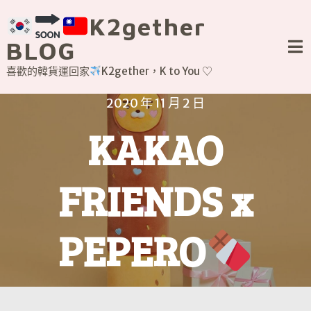
Skip
K2gether
to
content
BLOG
喜歡的韓貨運回家
K2gether，K to You ♡
2020 年 11 月 2 日
KAKAO
FRIENDS x
PEPERO