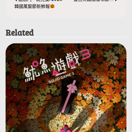
文
韓國萬聖節新鮮報
章
導
Related
覽