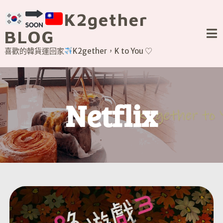
Skip
K2gether
to
content
BLOG
喜歡的韓貨運回家
K2gether，K to You ♡
Netflix