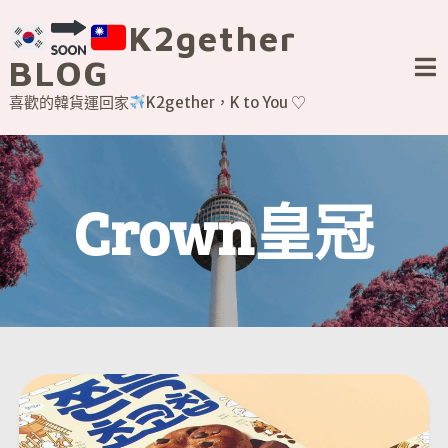
Skip
K2gether
to
content
BLOG
喜歡的韓貨運回家
K2gether，K to You ♡
Crown皇冠