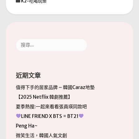
K2-吃喝玩樂
搜
尋
關
鍵
字:
近期文章
值得下手的居家品牌 – 韓國Caraz地墊
【2025 Netflix 韓劇推薦】
夏季熱搜:一起來看看張員瑛同款吧
LINE FRIEND X BTS = BT21
Peng Ha~
微笑生活，韓國人氣文創