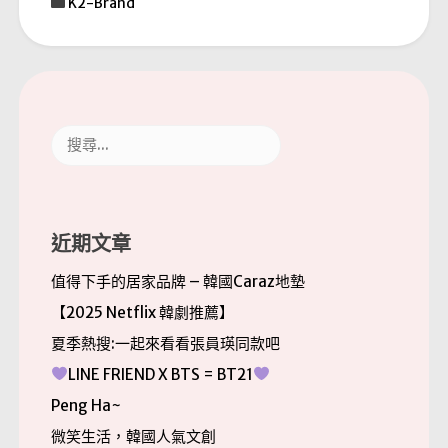
K2-Brand
搜
尋
關
鍵
字:
近期文章
值得下手的居家品牌 – 韓國Caraz地墊
【2025 Netflix 韓劇推薦】
夏季熱搜:一起來看看張員瑛同款吧
LINE FRIEND X BTS = BT21
Peng Ha~
微笑生活，韓國人氣文創