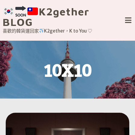
Skip
K2gether
to
content
BLOG
喜歡的韓貨運回家
K2gether，K to You ♡
10X10