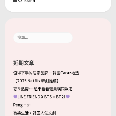
K2-Brand
搜
尋
關
鍵
字:
近期文章
值得下手的居家品牌 – 韓國Caraz地墊
【2025 Netflix 韓劇推薦】
夏季熱搜:一起來看看張員瑛同款吧
LINE FRIEND X BTS = BT21
Peng Ha~
微笑生活，韓國人氣文創