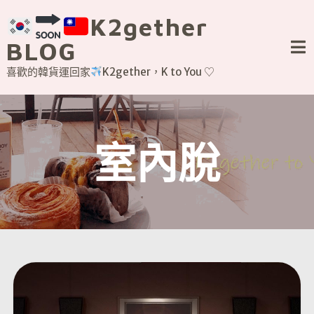
Skip
K2gether
to
content
BLOG
喜歡的韓貨運回家
K2gether，K to You ♡
室內脫