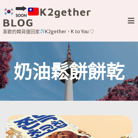
Skip
K2gether
to
content
BLOG
喜歡的韓貨運回家
K2gether，K to You ♡
奶油鬆餅餅乾