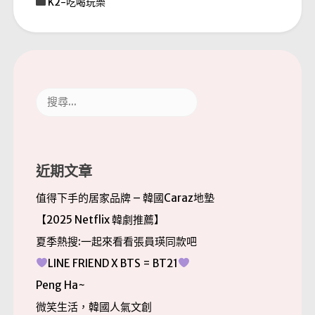
K2-吃喝玩樂
搜
尋
關
鍵
字:
近期文章
值得下手的居家品牌 – 韓國Caraz地墊
【2025 Netflix 韓劇推薦】
夏季熱搜:一起來看看張員瑛同款吧
LINE FRIEND X BTS = BT21
Peng Ha~
微笑生活，韓國人氣文創