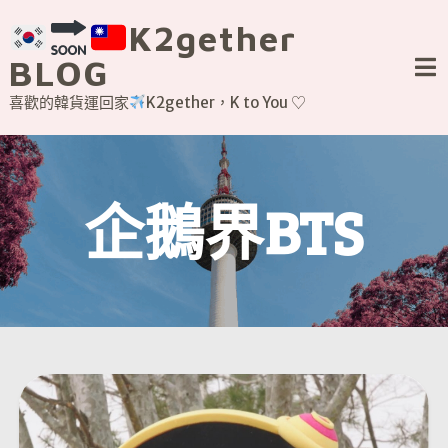
Skip
K2gether
to
content
BLOG
喜歡的韓貨運回家
K2gether，K to You ♡
企鵝界BTS