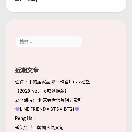
搜
尋
關
鍵
字:
近期文章
值得下手的居家品牌 – 韓國Caraz地墊
【2025 Netflix 韓劇推薦】
夏季熱搜:一起來看看張員瑛同款吧
LINE FRIEND X BTS = BT21
Peng Ha~
微笑生活，韓國人氣文創